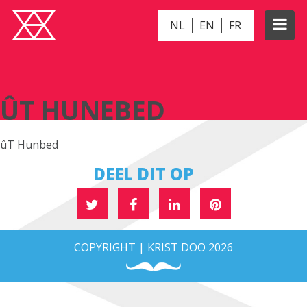
NL
EN
FR
ÛT HUNEBED
ÛT HUNEBED
ûT Hunbed
DEEL DIT OP
COPYRIGHT | KRIST DOO 2026